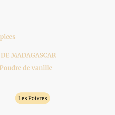
pices
S DE MADAGASCAR
 Poudre de vanille
ices
Les Poivres
Les Sels